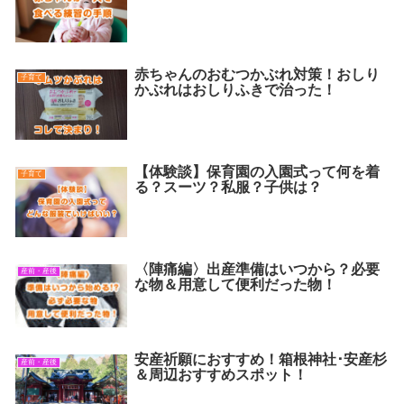
赤ちゃんのおむつかぶれ対策！おしり
子育て
かぶれはおしりふきで治った！
【体験談】保育園の入園式って何を着
子育て
る？スーツ？私服？子供は？
〈陣痛編〉出産準備はいつから？必要
産前・産後
な物＆用意して便利だった物！
安産祈願におすすめ！箱根神社･安産杉
産前・産後
＆周辺おすすめスポット！