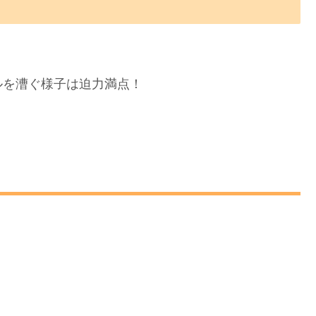
ルを漕ぐ様子は迫力満点！