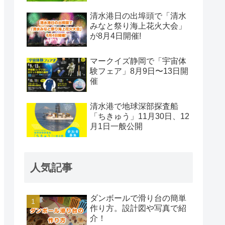
清水港日の出埠頭で「清水
みなと祭り海上花火大会」
が8月4日開催!
マークイズ静岡で「宇宙体
験フェア」8月9日〜13日開
催
清水港で地球深部探査船
「ちきゅう」11月30日、12
月1日一般公開
人気記事
ダンボールで滑り台の簡単
作り方。設計図や写真で紹
介！