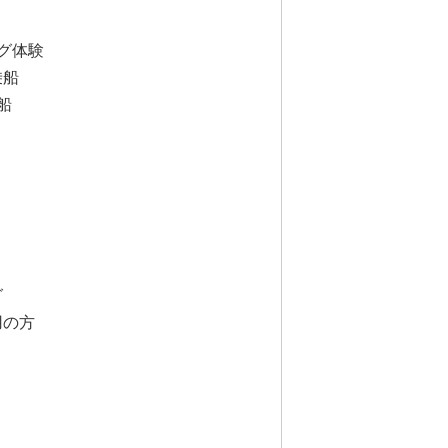
グ体験
乗船
船
グ
用の方