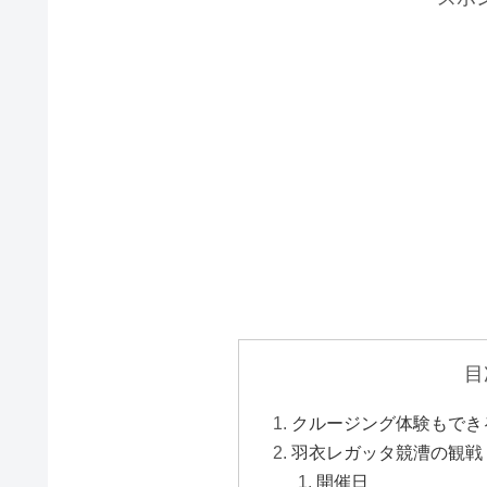
目
クルージング体験もでき
羽衣レガッタ競漕の観戦
開催日