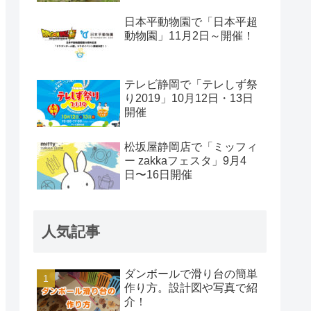
日本平動物園で「日本平超
動物園」11月2日～開催！
テレビ静岡で「テレしず祭
り2019」10月12日・13日
開催
松坂屋静岡店で「ミッフィ
ー zakkaフェスタ」9月4
日〜16日開催
人気記事
ダンボールで滑り台の簡単
作り方。設計図や写真で紹
介！