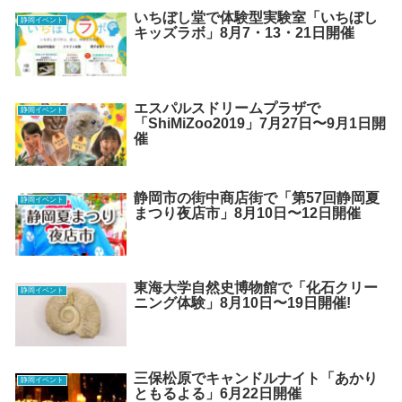
いちぼし堂で体験型実験室「いちぼし
静岡イベント
キッズラボ」8月7・13・21日開催
エスパルスドリームプラザで
静岡イベント
「ShiMiZoo2019」7月27日〜9月1日開
催
静岡市の街中商店街で「第57回静岡夏
静岡イベント
まつり夜店市」8月10日〜12日開催
東海大学自然史博物館で「化石クリー
静岡イベント
ニング体験」8月10日〜19日開催!
三保松原でキャンドルナイト「あかり
静岡イベント
ともるよる」6月22日開催