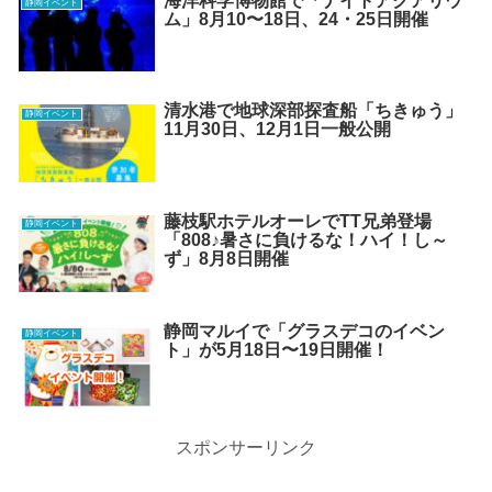
海洋科学博物館で「ナイトアクアリウ
静岡イベント
ム」8月10〜18日、24・25日開催
清水港で地球深部探査船「ちきゅう」
静岡イベント
11月30日、12月1日一般公開
藤枝駅ホテルオーレでTT兄弟登場
静岡イベント
「808♪暑さに負けるな！ハイ！し～
ず」8月8日開催
静岡マルイで「グラスデコのイベン
静岡イベント
ト」が5月18日〜19日開催！
スポンサーリンク