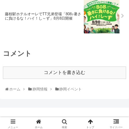
藤枝駅ホテルオーレでTT兄弟登場「808♪暑さ
に負けるな！ハイ！し～ず」8月8日開催
コメント
コメントを書き込む
ホーム
静岡情報
静岡イベント
© 2018 ひまぷら.
メニュー
ホーム
検索
トップ
サイドバー