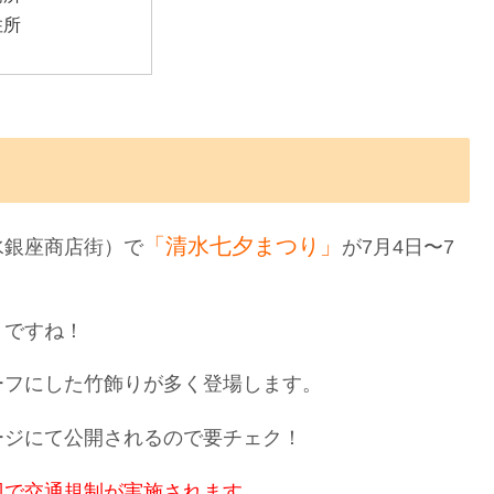
住所
「清水七夕まつり」
水銀座商店街）で
が7月4日〜7
りですね！
ーフにした竹飾りが多く登場します。
ージにて公開されるので要チェク！
辺で交通規制が実施されます。