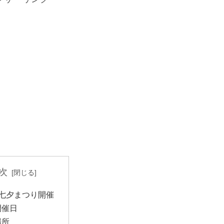
次
七夕まつり開催
開催日
場所