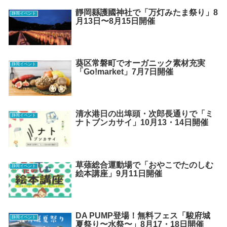
靜岡縣護國神社で「万灯みたま祭り」8
静岡イベント
月13日〜8月15日開催
葵区常磐町でオーガニック素材充実
静岡イベント
「Go!market」7月7日開催
清水港日の出埠頭・次郎長通りで「ミ
静岡イベント
ナトブンカサイ」10月13・14日開催
草薙総合運動場で「おやこでたのしむ
静岡イベント
絵本講座」9月11日開催
DA PUMP登場！無料フェス「駿府城
静岡イベント
夏祭り〜水祭〜」8月17・18日開催