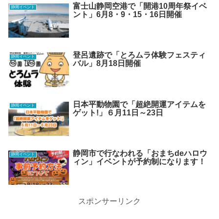
富士山静岡空港で「開港10周年祭イベ
静岡イベント
ント」6月8・9・15・16日開催
登呂遺跡で「とろムラ体験フェスティ
静岡イベント
バル」8月18日開催
日本平動物園で「超絶開運アイテムを
静岡イベント
ゲット!」６月11日～23日
静岡市で行なわれる「おまちdeハロウ
静岡イベント
ィン」イベントが予約制になります！
スポンサーリンク