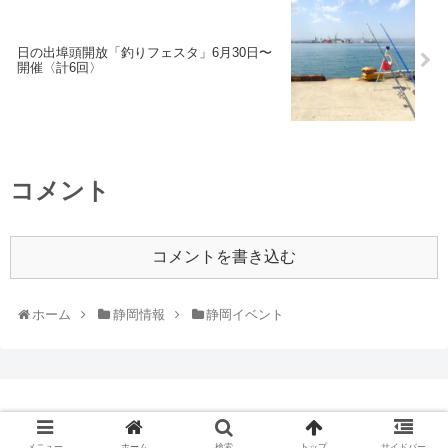
日の出埠頭開放「釣りフェスタ」6月30日〜
開催〈計6回〉
コメント
コメントを書き込む
ホーム
静岡情報
静岡イベント
© 2018 ひまぷら.
メニュー
ホーム
検索
トップ
サイドバー