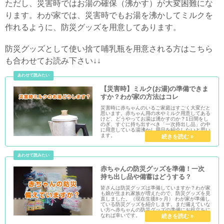
ただし、災害時ではお湯の確保（沸かす）が大変困難にな
ります。わが家では、災害時でもお湯を沸かしてミルクを
作れるように、防災グッズを用意してあります。
防災グッズとして使い捨て哺乳瓶を用意される方はこちら
も合わせてお読み下さい↓↓
【災害時】ミルク(お湯)の準備できま
すか？わが家の方法はコレ
災害時に赤ちゃんのいるご家庭はすごく大変だと
思います。赤ちゃん用の水やミルク用意してある
けど、どうやってお湯は湧かすのか？1日間をし
のぎ、すぐに持ち出すべき「一次持出し品」の中
に用意している湯沸かし用品を紹介したいと思い
ます。
赤ちゃんの防災グッズを準備！一次
持ち出し品や備蓄はどうする？
皆さんは防災グッズは準備していますか？わが家
も娘が生まれ家族が増えたので、防災グッズを見
直しました。（現在生後8ヶ月） わが家が準備し
ている防災グッズを紹介します。まだ備えていな
い方へ赤ちゃんの防災グッズの準備にお役立ちに
なれば幸いです。