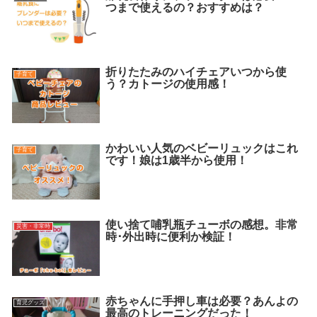
つまで使えるの？おすすめは？
折りたたみのハイチェアいつから使
子育て
う？カトージの使用感！
かわいい人気のベビーリュックはこれ
子育て
です！娘は1歳半から使用！
使い捨て哺乳瓶チューボの感想。非常
災害・非常時
時･外出時に便利か検証！
赤ちゃんに手押し車は必要？あんよの
育児グッズ
最高のトレーニングだった！