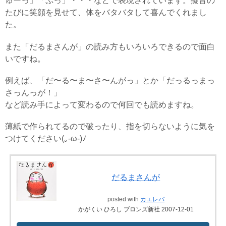
ゅーっ」「ぷっ」・・・などで表現されています。擬音の
たびに笑顔を見せて、体をバタバタして喜んでくれまし
た。
また「だるまさんが」の読み方もいろいろできるので面白
いですね。
例えば、「だ〜る〜ま〜さ〜んがっ」とか「だっるっまっ
さっんっが！」
など読み手によって変わるので何回でも読めますね。
薄紙で作られてるので破ったり、指を切らないように気を
つけてください(｡-ω-)ﾉ
だるまさんが
posted with
カエレバ
かがくい ひろし ブロンズ新社 2007-12-01