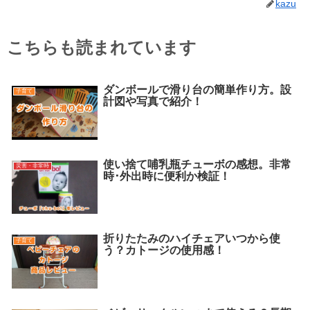
kazu
こちらも読まれています
ダンボールで滑り台の簡単作り方。設
子育て
計図や写真で紹介！
使い捨て哺乳瓶チューボの感想。非常
災害・非常時
時･外出時に便利か検証！
折りたたみのハイチェアいつから使
子育て
う？カトージの使用感！