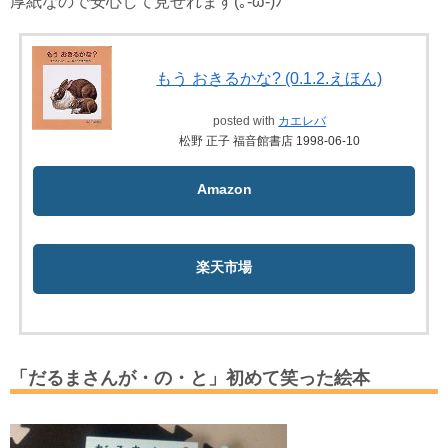
厚紙なので安心して見せれます(｡-ω-)ﾉ
もう おきるかな? (0.1.2.えほん)
posted with
カエレバ
松野 正子 福音館書店 1998-06-10
Amazon
楽天市場
「だるまさんが・の・と」初めて笑った絵本