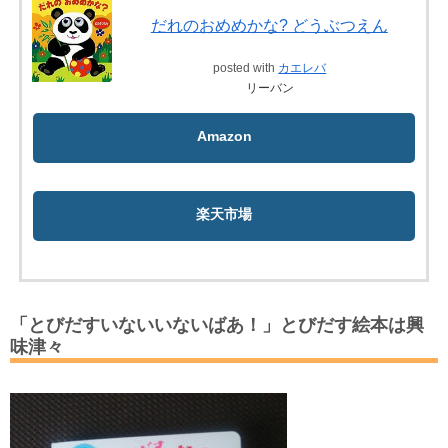
だれのおめめかな? どうぶつえん
posted with
カエレバ
リーバン
Amazon
楽天市場
「とびだすいないいないばあ！」とびだす絵本は興
味津々