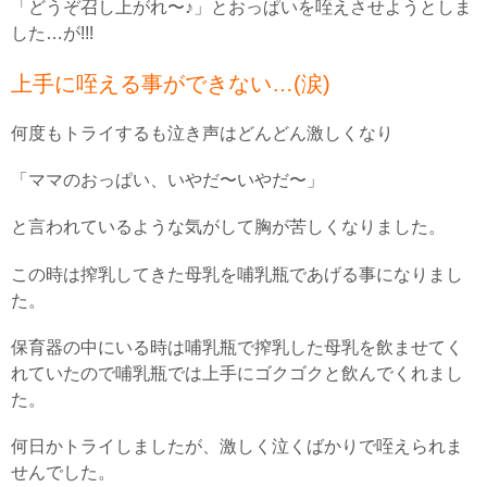
「どうぞ召し上がれ〜♪」とおっぱいを咥えさせようとしま
した…が!!!
上手に咥える事ができない…(涙)
何度もトライするも泣き声はどんどん激しくなり
「ママのおっぱい、いやだ〜いやだ〜」
と言われているような気がして胸が苦しくなりました。
この時は搾乳してきた母乳を哺乳瓶であげる事になりまし
た。
保育器の中にいる時は哺乳瓶で搾乳した母乳を飲ませてく
れていたので哺乳瓶では上手にゴクゴクと飲んでくれまし
た。
何日かトライしましたが、激しく泣くばかりで咥えられま
せんでした。