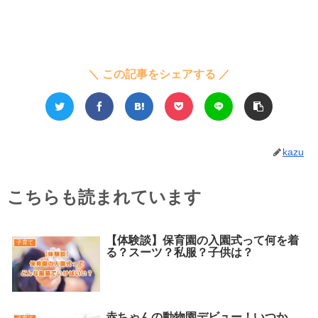
＼ この記事をシェアする ／
kazu
こちらも読まれています
【体験談】保育園の入園式って何を着
子育て
る？スーツ？私服？子供は？
赤ちゃんの動物園デビュー！いつか