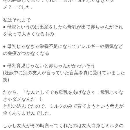
その時優しく言ってくれた一言が「母乳じゃなきゃダ
メ？」でした。
私はそれまで
● 母親というのは出産をしたら母乳が出て赤ちゃんがそれ
を吸って大きくなるもの
● 母乳じゃなきゃ栄養不足になってアレルギーや病気など
の免疫がつかなくなる
● 母乳育児じゃないと赤ちゃんがかわいそう
(妊娠中に別の友人が言っていた言葉を真に受けていました
笑)
だから、「なんとしてでも母乳をあげなきゃ！母乳じゃな
きゃダメなんだー!」
と思い込んでたので、ミルクのみで育てようという考えが
全くありませんでした。
しかし友人がその時言ってくれたのは友人自身もミルクの