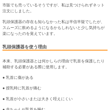
市販でも売っているそうですが、私は見つけられずネット
注文にしました。
乳頭保護器の存在も知らなかった私は半信半疑でしたが、
スムーズに飲めるようになるかもしれないと少し気持ちが
楽になったのを覚えています。
乳頭保護器を使う理由
本来、乳頭保護器とは何かしらの理由で乳首を保護したり
補助する必要がある際に使用します。
● 乳首に傷がある
● 授乳時に乳首が痛む
● 乳首が小さいまたは大きく咥えにくい
● 赤ちゃんが乳首を噛む