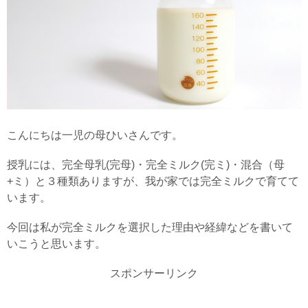
こんにちは一児の母ひいさんです。
授乳には、完全母乳(完母)・完全ミルク(完ミ)・混合（母
+ミ）と３種類ありますが、我が家では完全ミルクで育てて
います。
今回は私が完全ミルクを選択した理由や経緯などを書いて
いこうと思います。
スポンサーリンク