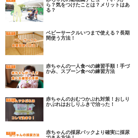
子育て
ら？気をつけたことは？メリットはあ
る？
ベビーサークルいつまで使える？長期
子育て
間使う方法！
赤ちゃんの一人食べの練習手順！手づ
子育て
かみ、スプーン食べの練習方法
赤ちゃんのおむつかぶれ対策！おしり
子育て
かぶれはおしりふきで治った！
赤ちゃんの採尿パックより確実に採尿
子育て
できる方法！