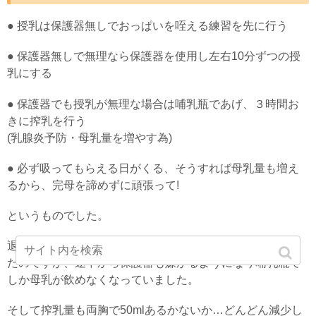
● 授乳は保護器無しでおっぱいを咥える練習を先に行う
● 保護器無しで無理なら保護器を使用し左右10分ずつの授
乳にする
● 保護器でも授乳が無理な場合は哺乳瓶であげ、３時間お
きに搾乳を行う
(乳腺炎予防・母乳量を増やす為)
● 必ず吸ってもらえる日がくる、そうすれば母乳量も増え
るから、完母を諦めずに頑張って!
というものでした。
退院後もアドバイスされた事を１ヶ月程なんとか行ってい
たのですが、途中から保護器も嫌がるようになり哺乳瓶で
しか母乳が飲めなくなっていました。
そして搾乳量も両胸で50mlあるかないか…どんどん減少し