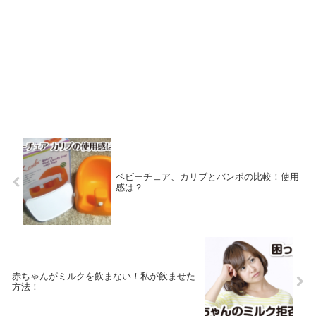
ベビーチェア、カリブとバンボの比較！使用
感は？
赤ちゃんがミルクを飲まない！私が飲ませた
方法！