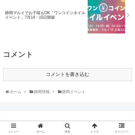
静岡マルイでお子様もOK「ワンコインネイル
イベント」7月14・15日開催
コメント
コメントを書き込む
ホーム
静岡情報
静岡イベント
© 2018 ひまぷら.
メニュー
ホーム
検索
トップ
サイドバー