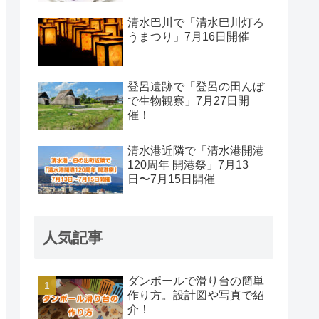
清水巴川で「清水巴川灯ろ
うまつり」7月16日開催
登呂遺跡で「登呂の田んぼ
で生物観察」7月27日開
催！
清水港近隣で「清水港開港
120周年 開港祭」7月13
日〜7月15日開催
人気記事
ダンボールで滑り台の簡単
作り方。設計図や写真で紹
介！