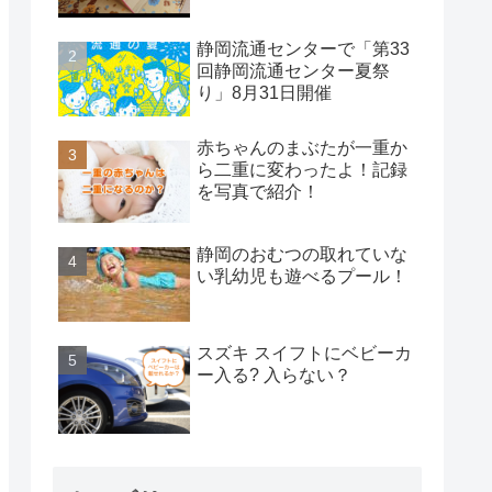
静岡流通センターで「第33
回静岡流通センター夏祭
り」8月31日開催
赤ちゃんのまぶたが一重か
ら二重に変わったよ！記録
を写真で紹介！
静岡のおむつの取れていな
い乳幼児も遊べるプール！
スズキ スイフトにベビーカ
ー入る? 入らない？