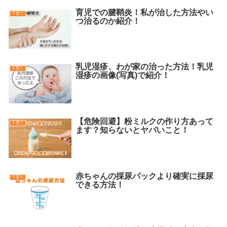
育児での腱鞘炎！私が治した方法やい
子育て
つ治るのか紹介！
乳児湿疹、わが家の治った方法！乳児
子育て
湿疹の画像(写真)で紹介！
【危険回避】粉ミルクの作り方あって
子育て
ます？知らないとヤバいこと！
赤ちゃんの採尿パックより確実に採尿
子育て
できる方法！