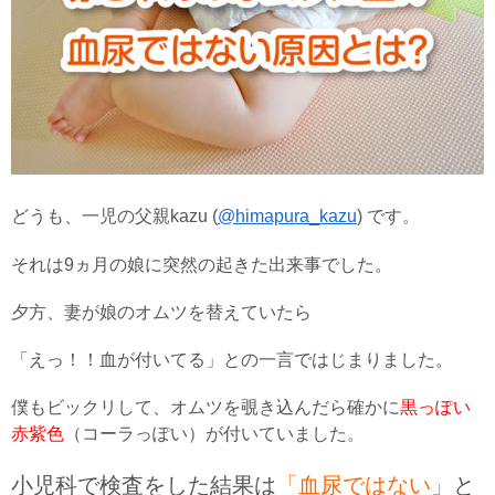
どうも、一児の父親kazu (
@himapura_kazu
) です。
それは9ヵ月の娘に突然の起きた出来事でした。
夕方、妻が娘のオムツを替えていたら
「えっ！！血が付いてる」との一言ではじまりました。
僕もビックリして、オムツを覗き込んだら確かに
黒っぽい
赤紫色
（コーラっぽい）が付いていました。
小児科で検査をした結果は
「血尿ではない」
と