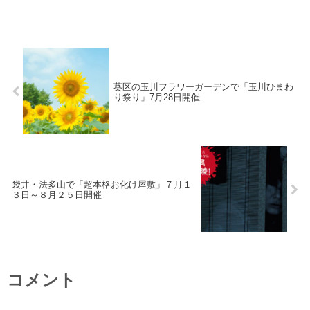
葵区の玉川フラワーガーデンで「玉川ひまわ
り祭り」7月28日開催
袋井・法多山で「超本格お化け屋敷」７月１
３日～８月２５日開催
コメント