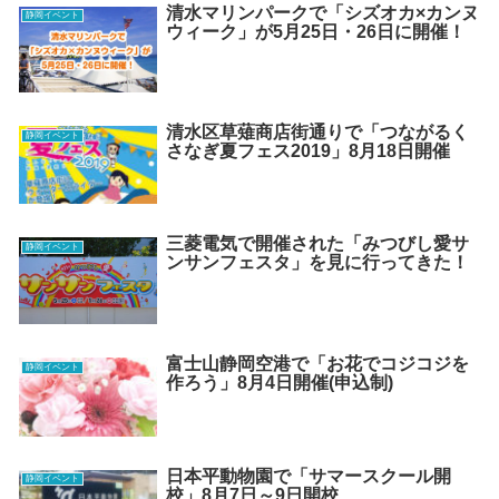
清水マリンパークで「シズオカ×カンヌ
静岡イベント
ウィーク」が5月25日・26日に開催！
清水区草薙商店街通りで「つながるく
静岡イベント
さなぎ夏フェス2019」8月18日開催
三菱電気で開催された「みつびし愛サ
静岡イベント
ンサンフェスタ」を見に行ってきた！
富士山静岡空港で「お花でコジコジを
静岡イベント
作ろう」8月4日開催(申込制)
日本平動物園で「サマースクール開
静岡イベント
校」8月7日～9日開校