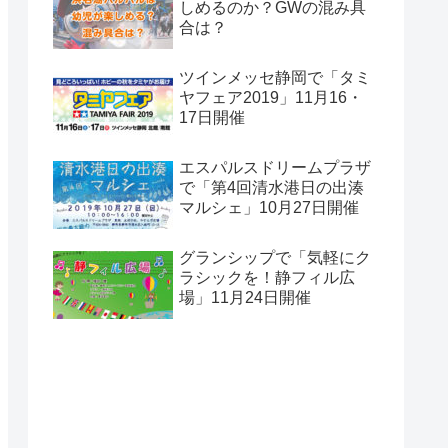
しめるのか？GWの混み具
合は？
ツインメッセ静岡で「タミ
ヤフェア2019」11月16・
17日開催
エスパルスドリームプラザ
で「第4回清水港日の出湊
マルシェ」10月27日開催
グランシップで「気軽にク
ラシックを！静フィル広
場」11月24日開催