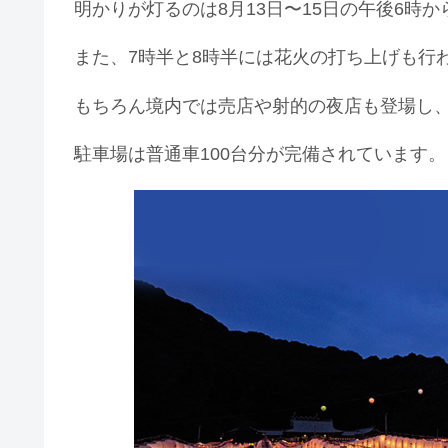
明かりが灯るのは8月13日〜15日の午後6時
また、7時半と8時半には花火の打ち上げも行
もちろん境内では売店や射的の夜店も登場し
駐車場は普通車100台分が完備されています。