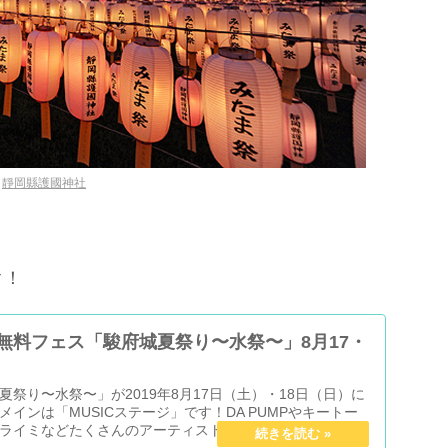
：
靜岡縣護國神社
ク！
場！無料フェス「駿府城夏祭り〜水祭〜」8月17・
祭り〜水祭〜」が2019年8月17日（土）・18日（日）に
インは「MUSICステージ」です！DA PUMPやキートー
ライミなどたくさんのアーティストが出演します！