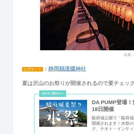
出典
：
静岡縣護國神社
公式サイト
夏は沢山のお祭りが開催されるので要チェッ
DA PUMP登
18日開催
駿府城公園で「駿府城夏
開催されます！水祭のメ
ク、ナオト・インティ