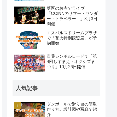
葵区のお寺でライヴ
「COINNのサマー・ワンダ
ー・トラベラー！」8月3日
開催
エスパルスドリームプラザ
で「花火特別観覧席」が予
約開始
青葉シンボルロードで「第
4回しずまえ・オクシズま
つり」10月26日開催
人気記事
ダンボールで滑り台の簡単
作り方。設計図や写真で紹
介！