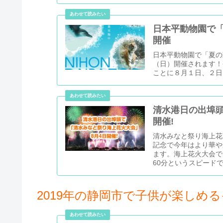
日本平動物園で「夏
開催
日本平動物園で「夏の動
（日）開催されます！
ことに８月１日、２日
清水港日の出埠頭
開催!
清水みなと祭り海上花火
記念で今年はより華やか
ます。海上花火大会で
60分というスピード
2019年の静岡市で子供が楽しめ