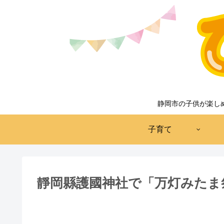
静岡市の子供が楽し
子育て
靜岡縣護國神社で「万灯みたま祭