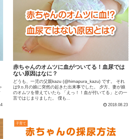
赤ちゃんのオムツに血がついてる！血尿では
ない原因はなに？
どうも、一児の父親kazu (@himapura_kazu) です。 それ
ゃ
は9ヵ月の娘に突然の起きた出来事でした。 夕方、妻が娘
す
のオムツを替えていたら 「えっ！！血が付いてる」との一
言ではじまりました。 僕も...
14
2018.08.23
子育て