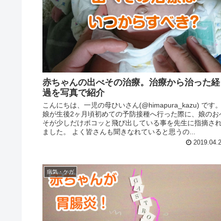
赤ちゃんの出べその治療。治療から治った経
過を写真で紹介
こんにちは、一児の母ひいさん(@himapura_kazu) です
娘が生後2ヶ月頃初めての予防接種へ行った際に、娘のお
そが少しだけポコッと飛び出している事を先生に指摘さ
ました。 よく皆さんも聞きなれていると思うの...
2019.04.
病気・ケガ