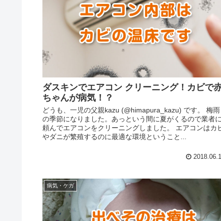
ダスキンでエアコン クリーニング！カビで
ちゃんが病気！？
どうも、一児の父親kazu (@himapura_kazu) です。 梅雨
の季節になりました。あっという間に夏がくるので業者
頼んでエアコンをクリーニングしました。 エアコンはカ
やダニが繁殖するのに最適な環境ということ...
2018.06.
病気・ケガ