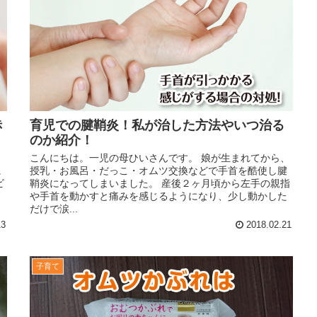
赤
育児での腱鞘炎！私が治した方法やいつ治る
のか紹介！
こんにちは。一児の母ひいさんです。 娘が生まれてから、
に
授乳・お風呂・だっこ・オムツ交換などで手首を酷使し腱
ビ
鞘炎になってしまいました。 産後２ヶ月頃から左手の親指
や手首を動かすと痛みを感じるようになり、少し動かした
だけで涙...
13
2018.02.21
子育て