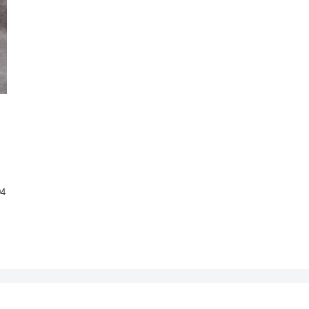
っ
、
。
04