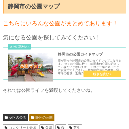
静岡市の公園マップ
こちらにいろんな公園がまとめてあります！
気になる公園を探してみてください！
静岡市の公園ガイドマップ
僕が行った静岡市の公園のガイドマップになりま
す。 全ての公園に行って静岡市の公園を紹介し
ていきたいと思います。 子供と一緒に遊ぶこと
に役立ててください。 基本的に遊具の種類、駐
車場の有無、近隣のコインパーキング、ト...
それでは公園ライフを満喫してくださいね。
葵区の公園
静岡の公園
コンクリート遊具
公園
桜
芝生