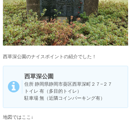
西草深公園のナイスポイントの紹介でした！
西草深公園
住所 静岡県静岡市葵区西草深町２７−２７
トイレ 有（多目的トイレ）
駐車場 無（近隣コインパーキング有）
地図ではここ↓