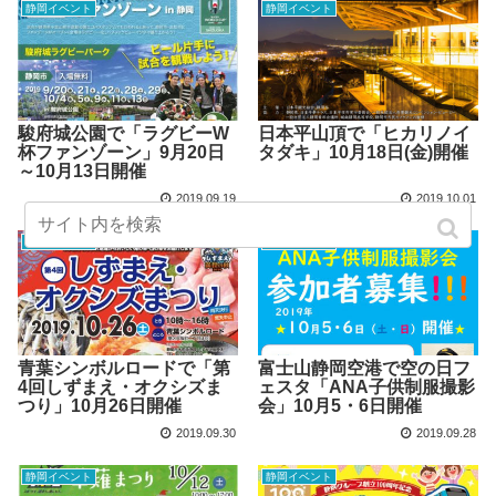
静岡イベント
静岡イベント
駿府城公園で「ラグビーW
日本平山頂で「ヒカリノイ
杯ファンゾーン」9月20日
タダキ」10月18日(金)開催
～10月13日開催
2019.09.19
2019.10.01
静岡イベント
静岡イベント
青葉シンボルロードで「第
富士山静岡空港で空の日フ
4回しずまえ・オクシズま
ェスタ「ANA子供制服撮影
つり」10月26日開催
会」10月5・6日開催
2019.09.30
2019.09.28
静岡イベント
静岡イベント