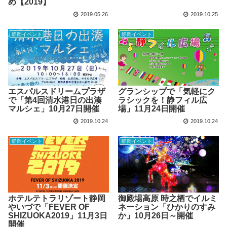
め【2019】
2019.05.26
2019.10.25
静岡イベント
静岡イベント
エスパルスドリームプラザ
グランシップで「気軽にク
で「第4回清水港日の出湊
ラシックを！静フィル広
マルシェ」10月27日開催
場」11月24日開催
2019.10.24
2019.10.24
静岡イベント
静岡イベント
ホテルテトラリゾート静岡
御殿場高原 時之栖でイルミ
やいづで「FEVER OF
ネーション「ひかりのすみ
SHIZUOKA2019」11月3日
か」10月26日～開催
開催