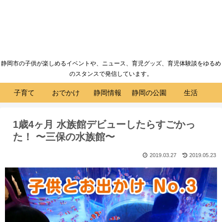
静岡市の子供が楽しめるイベントや、ニュース、育児グッズ、育児体験談をゆるめ
のスタンスで発信しています。
子育て
おでかけ
静岡情報
静岡の公園
生活
1歳4ヶ月 水族館デビューしたらすごかっ
た！ 〜三保の水族館〜
2019.03.27
2019.05.23