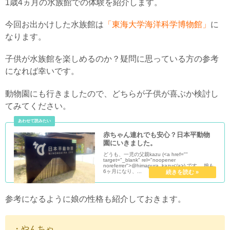
1歳4ヵ月の水族館での体験を紹介します。
今回お出かけした水族館は
「東海大学海洋科学博物館」
に
なります。
子供が水族館を楽しめるのか？疑問に思っている方の参考
になれば幸いです。
動物園にも行きましたので、どちらが子供が喜ぶか検討し
てみてください。
赤ちゃん連れでも安心？日本平動物
園にいきました。
どうも、一児の父親kazu (<a href=""
target="_blank" rel="noopener
noreferrer">@himapura_kazu</a>) です。 娘も
6ヶ月になり、...
参考になるように娘の性格も紹介しておきます。
・やんちゃ