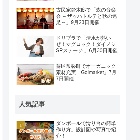
古民家鈴木邸で「森の音楽
会 ～ザッハトルテと秋の遠
足～」9月23日開催
ドリプラで「清水が熱い
ぜ！マグロック！ダイノジ
SPステージ 」6月30日開催
葵区常磐町でオーガニック
素材充実「Go!market」7月
7日開催
人気記事
ダンボールで滑り台の簡単
作り方。設計図や写真で紹
介！