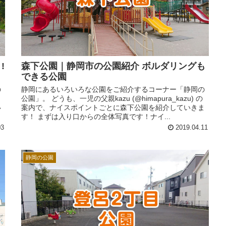
!
森下公園｜静岡市の公園紹介 ボルダリングも
できる公園
の
静岡にあるいろいろな公園をご紹介するコーナー「静岡の
公園」。 どうも、一児の父親kazu (@himapura_kazu) の
い
案内で、ナイスポイントごとに森下公園を紹介していきま
す！ まずは入り口からの全体写真です！ナイ...
03
2019.04.11
静岡の公園