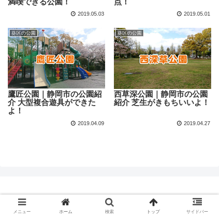
満喫できる公園！
点！
2019.05.03
2019.05.01
葵区の公園
葵区の公園
鷹匠公園｜静岡市の公園紹
西草深公園｜静岡市の公園
介 大型複合遊具ができた
紹介 芝生がきもちいいよ！
よ！
2019.04.09
2019.04.27
© 2018 ひまぷら.
メニュー
ホーム
検索
トップ
サイドバー