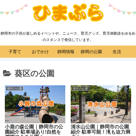
静岡市の子供が楽しめるイベントや、ニュース、育児グッズ、育児体験談をゆるめ
のスタンスで発信しています。
子育て
おでかけ
静岡情報
静岡の公園
生活
葵区の公園
葵区の公園
葵区の公園
小鹿の森公園｜静岡市の公
清水山公園｜静岡市の公園
園紹介 駐車場あり!自然を
紹介 駐車可能！滝も迫力満