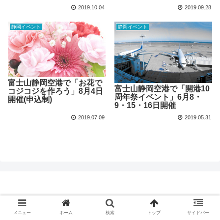
2019.10.04
2019.09.28
静岡イベント
静岡イベント
富士山静岡空港で「お花で
富士山静岡空港で「開港10
コジコジを作ろう」8月4日
周年祭イベント」6月8・
開催(申込制)
9・15・16日開催
2019.07.09
2019.05.31
© 2018 ひまぷら.
メニュー
ホーム
検索
トップ
サイドバー